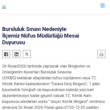
Kırıkkale
Bursluluk Sınavı Nedeniyle
İlçemiz Nüfus Müdürlüğü Mesai
Bahşili
Duyurusu
Balışeyh
Çelebi
Delice
26 Nisan2026 tarihinde yapılacak olan İlköğretim ve
Karakeçili
Ortaöğretim Kurumları Bursluluk Sınavına
Keskin
(IOKBS) katılacak adaylardan nüfus cüzdanının veya T.C.
Kimlik Kartını kaybedenlerin "Sınava Giriş Belgesi", 1 adet
Sulakyurt
biyometrik fotoğrafı ile başvurulması halinde yeni kart
Yahşihan
düzenleninceye kadar geçerli olacak T.C. Kimlik Kartı
başvurusu alındıktan sonra " Geçici Kimlik Belgesi" verilmesi
amacıyla 26 Nisan 2026 Pazar günü 07:30-12:30 saatleri