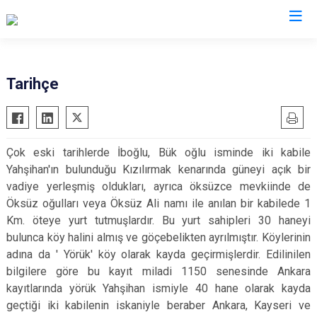
Kırıkkale
Tarihçe
Bahşili
Balışeyh
Çok eski tarihlerde İboğlu, Bük oğlu isminde iki kabile
Çelebi
Yahşihan'ın bulunduğu Kızılırmak kenarında güneyi açık bir
Delice
vadiye yerleşmiş oldukları, ayrıca öksüzce mevkiinde de
Karakeçili
Öksüz oğulları veya Öksüz Ali namı ile anılan bir kabilede 1
Km. öteye yurt tutmuşlardır. Bu yurt sahipleri 30 haneyi
Keskin
bulunca köy halini almış ve göçebelikten ayrılmıştır. Köylerinin
Sulakyurt
adına da ' Yörük' köy olarak kayda geçirmişlerdir. Edilinilen
Yahşihan
bilgilere göre bu kayıt miladi 1150 senesinde Ankara
kayıtlarında yörük Yahşihan ismiyle 40 hane olarak kayda
geçtiği iki kabilenin iskaniyle beraber Ankara, Kayseri ve