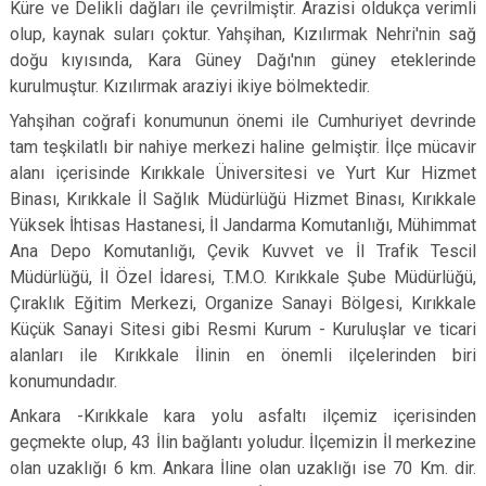
Küre ve Delikli dağları ile çevrilmiştir. Arazisi oldukça verimli
olup, kaynak suları çoktur. Yahşihan, Kızılırmak Nehri'nin sağ
doğu kıyısında, Kara Güney Dağı'nın güney eteklerinde
kurulmuştur. Kızılırmak araziyi ikiye bölmektedir.
Yahşihan coğrafi konumunun önemi ile Cumhuriyet devrinde
tam teşkilatlı bir nahiye merkezi haline gelmiştir. İlçe mücavir
alanı içerisinde Kırıkkale Üniversitesi ve Yurt Kur Hizmet
Binası, Kırıkkale İl Sağlık Müdürlüğü Hizmet Binası, Kırıkkale
Yüksek İhtisas Hastanesi, İl Jandarma Komutanlığı, Mühimmat
Ana Depo Komutanlığı, Çevik Kuvvet ve İl Trafik Tescil
Müdürlüğü, İl Özel İdaresi, T.M.O. Kırıkkale Şube Müdürlüğü,
Çıraklık Eğitim Merkezi, Organize Sanayi Bölgesi, Kırıkkale
Küçük Sanayi Sitesi gibi Resmi Kurum - Kuruluşlar ve ticari
alanları ile Kırıkkale İlinin en önemli ilçelerinden biri
konumundadır.
Ankara -Kırıkkale kara yolu asfaltı ilçemiz içerisinden
geçmekte olup, 43 İlin bağlantı yoludur. İlçemizin İl merkezine
olan uzaklığı 6 km. Ankara İline olan uzaklığı ise 70 Km. dir.