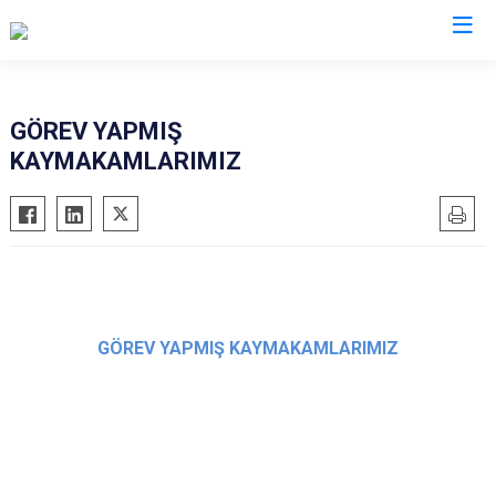
Kırıkkale
GÖREV YAPMIŞ
KAYMAKAMLARIMIZ
Bahşili
Balışeyh
Çelebi
Delice
Karakeçili
Keskin
GÖREV YAPMIŞ KAYMAKAMLARIMIZ
Sulakyurt
Yahşihan