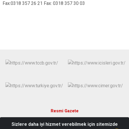
Fax:0318 357 26 21 Fax: 0318 357 30 03
Resmi Gazete
Sizlere daha iyi hizmet verebilmek için sitemizde
Erenler Mahallesi Cumhuriyet Caddesi No:168 Yahşihan/KIRIKKALE