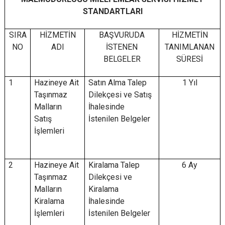
STANDARTLARI
SIRA
HİZMETİN
BAŞVURUDA
HİZMETİN
NO
ADI
İSTENEN
TANIMLANAN
BELGELER
SÜRESİ
1
Hazineye Ait
Satın Alma Talep
1 Yıl
Taşınmaz
Dilekçesi ve Satış
Malların
İhalesinde
Satış
İstenilen Belgeler
İşlemleri
2
Hazineye Ait
Kiralama Talep
6 Ay
Taşınmaz
Dilekçesi ve
Malların
Kiralama
Kiralama
İhalesinde
İşlemleri
İstenilen Belgeler