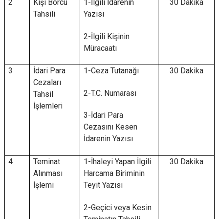
2
Kişi Borcu
1-İlgili İdarenin
30 Dakika
Tahsili
Yazısı
2-İlgili Kişinin
Müracaatı
3
İdari Para
1-Ceza Tutanağı
30 Dakika
Cezaları
2-T.C. Numarası
Tahsil
İşlemleri
3-İdari Para
Cezasını Kesen
İdarenin Yazısı
4
Teminat
1-İhaleyi Yapan İlgili
30 Dakika
Alınması
Harcama Biriminin
İşlemi
Teyit Yazısı
2-Geçici veya Kesin