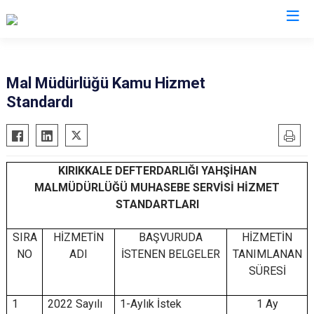
Kırıkkale
Mal Müdürlüğü Kamu Hizmet
Standardı
Bahşili
Balışeyh
Çelebi
KIRIKKALE DEFTERDARLIĞI YAHŞİHAN
Delice
MALMÜDÜRLÜĞÜ MUHASEBE SERVİSİ HİZMET
Karakeçili
STANDARTLARI
Keskin
SIRA
HİZMETİN
BAŞVURUDA
HİZMETİN
Sulakyurt
NO
ADI
İSTENEN BELGELER
TANIMLANAN
Yahşihan
SÜRESİ
1
2022 Sayılı
1-Aylık İstek
1 Ay