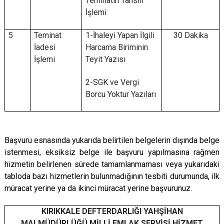
Teminatın Tahsili
İşlemi
5
Teminat
1-İhaleyi Yapan İlgili
30 Dakika
İadesi
Harcama Biriminin
İşlemi
Teyit Yazısı
2-SGK ve Vergi
Borcu Yoktur Yazıları
Başvuru esnasında yukarıda belirtilen belgelerin dışında belge
istenmesi, eksiksiz belge ile başvuru yapılmasına rağmen
hizmetin belirlenen sürede tamamlanmaması veya yukarıdaki
tabloda bazı hizmetlerin bulunmadığının tesbiti durumunda, ilk
müracat yerine ya da ikinci müracat yerine başvurunuz.
KIRIKKALE DEFTERDARLIĞI YAHŞİHAN
MALMÜDÜRLÜĞÜ MİLLİ EMLAK SERVİSİ HİZMET