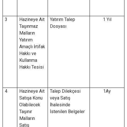
3
Hazineye Ait
Yatırım Talep
1 Yıl
Taşınmaz
Dosyası
Malların
Yatırım
Amaçlı İrtifak
Hakkı ve
Kullanma
Hakkı Tesisi
4
Hazineye Ait
Talep Dilekçesi
1Ay
Satışa Konu
veya Satış
Olabilecek
İhalesinde
Taşınır
İstenilen Belgeler
Malların
Satış