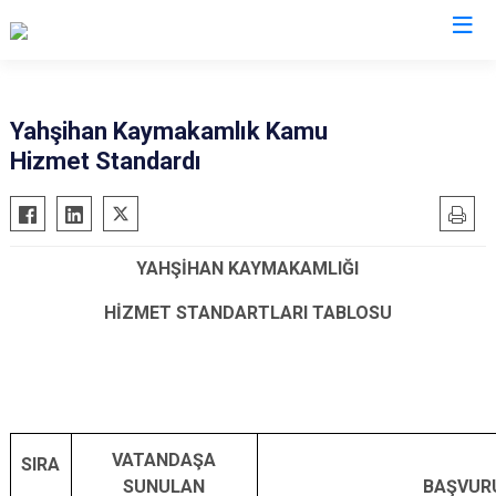
Kırıkkale
Yahşihan Kaymakamlık Kamu
Hizmet Standardı
Bahşili
Balışeyh
Çelebi
YAHŞİHAN KAYMAKAMLIĞI
Delice
Karakeçili
HİZMET STANDARTLARI TABLOSU
Keskin
Sulakyurt
Yahşihan
VATANDAŞA
SIRA
SUNULAN
BAŞVURU