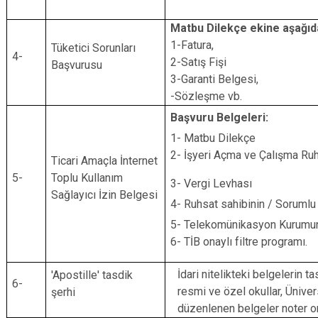
Matbu Dilekçe ekine aşağıda 
1-Fatura,
Tüketici Sorunları
4-
2-Satış Fişi
Başvurusu
3-Garanti Belgesi,
-Sözleşme vb.
Başvuru Belgeleri:
1- Matbu Dilekçe
2- İşyeri Açma ve Çalışma Ruhs
Ticari Amaçla İnternet
5-
Toplu Kullanım
3- Vergi Levhası
Sağlayıcı İzin Belgesi
4- Ruhsat sahibinin / Soruml
5- Telekomünikasyon Kurumun
6- TİB onaylı filtre programı.
İdari nitelikteki belgelerin t
'Apostille' tasdik
6-
resmi ve özel okullar, Ünive
şerhi
düzenlenen belgeler noter on