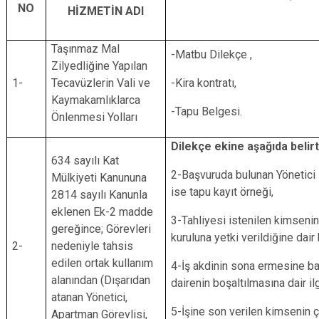
NO
HİZMETİN ADI
Taşınmaz Mal
-Matbu Dilekçe ,
Zilyedliğine Yapılan
1-
Tecavüzlerin Vali ve
-Kira kontratı,
Kaymakamlıklarca
-Tapu Belgesi.
Önlenmesi Yolları
Dilekçe ekine aşağıda belirt
634 sayılı Kat
2-Başvuruda bulunan Yönetici i
Mülkiyeti Kanununa
ise tapu kayıt örneği,
2814 sayılı Kanunla
eklenen Ek-2 madde
3-Tahliyesi istenilen kimsenin
gereğince; Görevleri
kuruluna yetki verildiğine dair 
2-
nedeniyle tahsis
edilen ortak kullanım
4-İş akdinin sona ermesine ba
alanından (Dışarıdan
dairenin boşaltılmasına dair il
atanan Yönetici,
5-İşine son verilen kimsenin ça
Apartman Görevlisi,